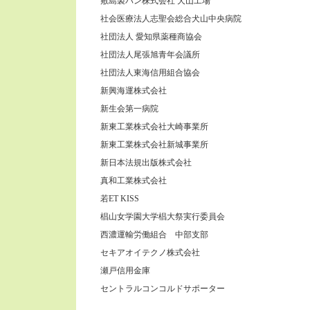
敷島製パン株式会社 犬山工場
社会医療法人志聖会総合犬山中央病院
社団法人 愛知県薬種商協会
社団法人尾張旭青年会議所
社団法人東海信用組合協会
新興海運株式会社
新生会第一病院
新東工業株式会社大崎事業所
新東工業株式会社新城事業所
新日本法規出版株式会社
真和工業株式会社
若ET KISS
椙山女学園大学椙大祭実行委員会
西濃運輸労働組合 中部支部
セキアオイテクノ株式会社
瀬戸信用金庫
セントラルコンコルドサポーター