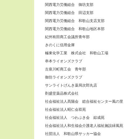
関西電力労働組合 御坊支部
関西電力労働組合 田辺支部
関西電力労働組合 和歌山支店支部
関西電力労働組合 和歌山地区本部
紀州有田商工会議所青年部
きのくに信用金庫
極東化学工業 株式会社 和歌山工場
串本ライオンズクラブ
古座川町商工会 青年部
御坊ライオンズクラブ
サンライトげんき薬局次郎丸店
剤盛堂薬品株式会社
社会福祉法人髙陽会 総合福祉センター風の里
社会福祉法人昭仁会双苑
社会福祉法人 つわぶき会 綜成苑
社会福祉法人和生福会介護老人福祉施設緑風苑
社団法人 和歌山県サッカー協会