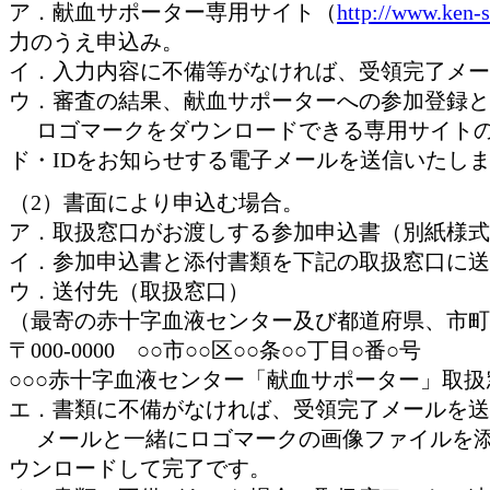
ア．献血サポーター専用サイト（
http://www.ken-s
力のうえ申込み。
イ．入力内容に不備等がなければ、受領完了メー
ウ．審査の結果、献血サポーターへの参加登録と
ロゴマークをダウンロードできる専用サイトの
ド・IDをお知らせする電子メールを送信いたし
（2）書面により申込む場合。
ア．取扱窓口がお渡しする参加申込書（別紙様式
イ．参加申込書と添付書類を下記の取扱窓口に送
ウ．送付先（取扱窓口）
（最寄の赤十字血液センター及び都道府県、市町
〒000-0000 ○○市○○区○○条○○丁目○番○号
○○○赤十字血液センター「献血サポーター」取扱
エ．書類に不備がなければ、受領完了メールを送
メールと一緒にロゴマークの画像ファイルを添
ウンロードして完了です。