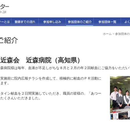
ホーム
>
参加団体の
人近森会 近森病院（高知県）
近森病院様は毎年、血液が不足しがちな８月と２月の年２回献血にご協力をいただい
血実施前に院内広報チラシを作成して、積極的に献血のＰＲ活動に
います。
ンタイン献血を２日間実施していただき、職員の皆様の、「あつー
をたくさんいただきました。