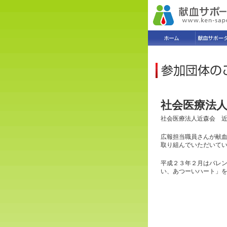
社会医療法
社会医療法人近森会 
広報担当職員さんが献
取り組んでいただいて
平成２３年２月はバレ
い、あつーいハート」