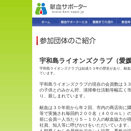
宇和島ライオンズクラブ（愛
宇和島ライオンズクラブは結成５３年の歴史があり、献血
ています。
宇和島ライオンズクラブの現在の会員数は３
の子供とのみかん狩、清掃奉仕活動等幅広く
り、親しまれています。
献血は３０年前から年２回、市内の商店街に
等で実施され毎回約２００名（４００ｍＬ）
前に会員一人当たり５～１０人の献血協力が
社員、知人等に呼びかけをいただいています